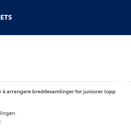
ETS
or å arrangere breddesamlinger for juniorer (opp
lingen.
: