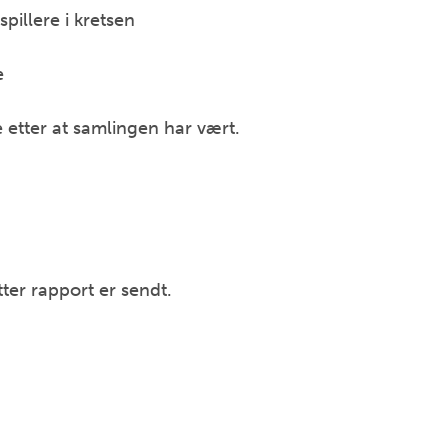
pillere i kretsen
e
e etter at samlingen har vært.
tter rapport er sendt.