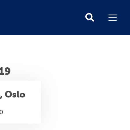
19
, Oslo
00