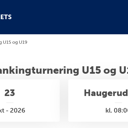
ETS
g U15 og U19
ankingturnering U15 og U
23
Haugerud
kt - 2026
kl. 08: