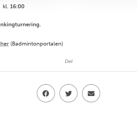
kl.
16:00
ankingturnering.
 her
(Badmintonportalen)
Del