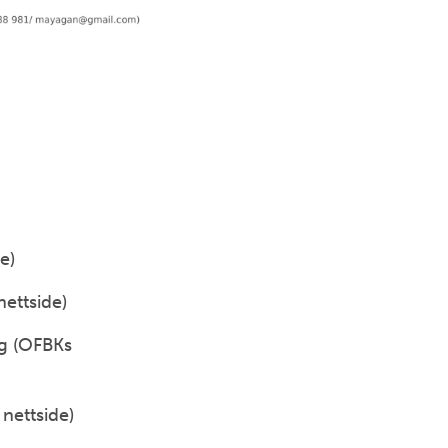
e)
ettside)
g
(OFBKs
nettside)