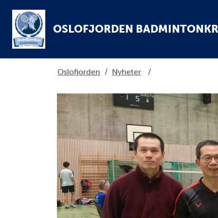
OSLOFJORDEN BADMINTONKR
Oslofjorden
/
Nyheter
/