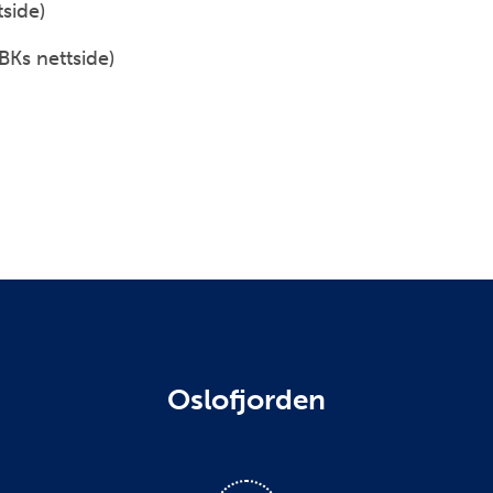
side)
Ks nettside)
Oslofjorden