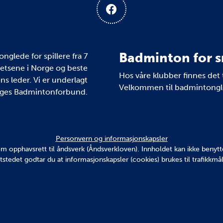
Badminton for s
glede for spillere fra 7
kretsene i Norge og beste
Hos våre klubber finnes det 
ns leder. Vi er underlagt
Velkommen til badmintongle
ges Badmintonforbund.
Personvern og informasjonskapsler
v om opphavsrett til åndsverk (Åndsverkloven). Innholdet kan ikke ben
tstedet godtar du at informasjonskapsler (cookies) brukes til trafikkmål