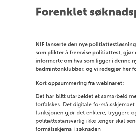
Forenklet søknadsp
NIF lanserte den nye politiattestløsnin
som plikter å fremvise politiattest, gjør
informerte om hva som ligger i denne ny
badmintonklubber, og vi redegjør her fo
Kort oppsummering fra webinaret:
Det har blitt utarbeidet et samarbeid med
forfalskes. Det digitale formålsskjemaet
funksjonen gjør det enklere, tryggere og
politiattestansvarlig ikke lenger skal s
formålsskjema i søknaden