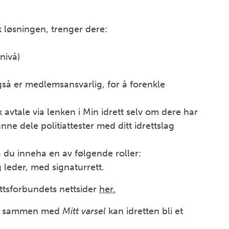
uk løsningen, trenger dere:
nivå)
også er medlemsansvarlig, for å forenkle
 avtale via lenken i Min idrett selv om dere har
nne dele politiattester med ditt idrettslag
 du inneha en av følgende roller:
 leder, med signaturrett.
ettsforbundets nettsider
her.
, og sammen med
Mitt varsel
kan idretten bli et