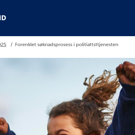
ND
025
/
Forenklet søknadsprosess i politiattsttjenesten