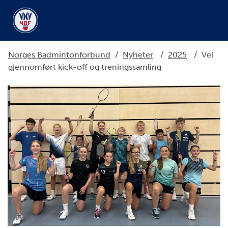
Norges Badmintonforbund
/
Nyheter
/
2025
/
Vel
gjennomført kick-off og treningssamling