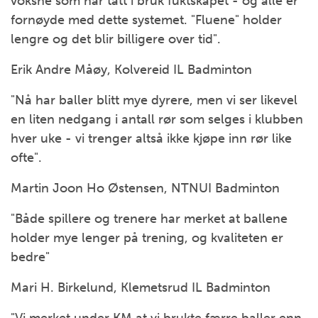
voksne som har tatt i bruk fuktskapet - og alle er
fornøyde med dette systemet. "Fluene" holder
lengre og det blir billigere over tid".
Erik Andre Måøy, Kolvereid IL Badminton
"Nå har baller blitt mye dyrere, men vi ser likevel
en liten nedgang i antall rør som selges i klubben
hver uke - vi trenger altså ikke kjøpe inn rør like
ofte".
Martin Joon Ho Østensen, NTNUI Badminton
"Både spillere og trenere har merket at ballene
holder mye lenger på trening, og kvaliteten er
bedre"
Mari H. Birkelund, Klemetsrud IL Badminton