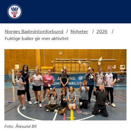
Norges Badmintonforbund
/
Nyheter
/
2026
/
Fuktige baller gir mer aktivitet
Foto: Ålesund BK