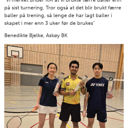
"Vi merket under KM at vi brukte færre baller enn
på sist turnering. Tror også at det blir brukt færre
baller på trening, så lenge de har lagt baller i
skapet i mer enn 3 uker før de brukes"
Benedikte Bjelke, Askøy BK