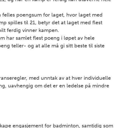
n felles poengsum for laget, hvor laget med
 spilles til 21, betyr det at laget med flest
pilt ferdig vinner kampen.
m har samlet flest poeng i løpet av hele
g teller- og at alle må gi sitt beste til siste
nseregler, med unntak av at hver individuelle
oeng, uavhengig om det er en ledelse på mindre
skape engasjement for badminton, samtidig som