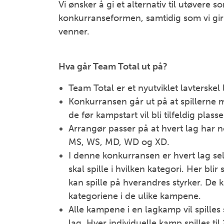
Vi ønsker å gi et alternativ til utøvere s
konkurranseformen, samtidig som vi gir
venner.
Hva går Team Total ut på?
Team Total er et nyutviklet lavterskel 
Konkurransen går ut på at spillerne
m
de f
ør kampstart vil bli tilfeldig plas
Arrangør
passer på at hvert lag har no
MS, WS, MD, WD og XD.
I denne konkurransen er hvert lag selv
skal spille i hvilken kategori. Her bli
kan spille på hverandres styrker. De 
kategoriene i de ulike kampene.
Alle kampene i en lagkamp
vil spille
lag. Hver individuelle kamp spilles ti