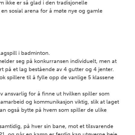
om ikke er så glad i den tradisjonelle
 en sosial arena for å møte nye og gamle
lagspill i badminton.
elder seg på konkurransen individuelt, men at
sert på et lag bestående av 4 gutter og 4 jenter.
k spillere til å fylle opp de vanlige 5 klassene
 ansvarlig for å finne ut hvilken spiller som
r samarbeid og kommunikasjon viktig, slik at laget
kan også bytte på hvem som spiller de ulike
s samtidig, på hver sin bane, mot et tilsvarende
l 21, og når en kamp er ferdig kan utøverne heie