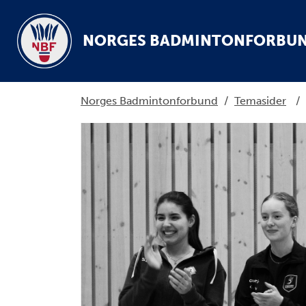
NORGES BADMINTONFORBU
Norges Badmintonforbund
/
Temasider
/